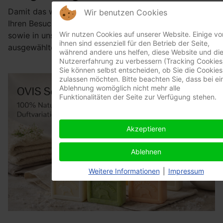
Damit das wohltuende Gefühl Ihrer Massage auch über
Wir benutzen Cookies
Ihren Besuch hinaus anhält, finden Sie in unserer Praxis
Wir nutzen Cookies auf unserer Website. Einige vo
sowie in unserem Onlineshop eine sorgfältig
ihnen sind essenziell für den Betrieb der Seite,
ausgewählte Kollektion hochwertiger Pflegeprodukte.
während andere uns helfen, diese Website und di
Nutzererfahrung zu verbessern (Tracking Cookies
Sie können selbst entscheiden, ob Sie die Cookies
zulassen möchten. Bitte beachten Sie, dass bei ei
Ablehnung womöglich nicht mehr alle
Funktionalitäten der Seite zur Verfügung stehen.
Akzeptieren
Ablehnen
Weitere Informationen
|
Impressum