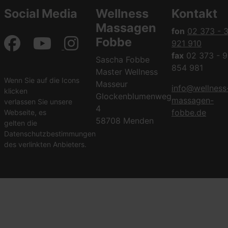
Social Media
Wellness
Kontakt
Massagen
fon
02 373 - 
Fobbe
921 910
fax
02 373 - 9
Sascha Fobbe
854 981
Master Wellness
Wenn Sie auf die Icons
Masseur
info@wellness
klicken
Glockenblumenweg
massagen-
verlassen Sie unsere
4
fobbe.de
Webseite, es
58708 Menden
gelten die
Datenschutzbestimmungen
des verlinkten Anbieters.