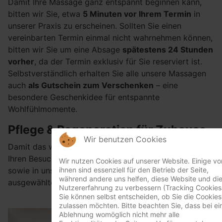
Damit Ihre Massage ganz entspannt beginnen kann,
bitten wir Sie, etwa
5 Minuten vor Ihrem Termin
in
unserer Praxis zu erscheinen. Sollten Sie einen
vereinbarten Termin einmal nicht wahrnehmen können,
bitten wir Sie um eine Absage
spätestens 24 Stunden
vorher
, da der Termin exklusiv für Sie reserviert ist.
Selbstverständlich erhalten Sie alle unsere Massagen
auch
als Gutschein zum Verschenken
– eine
besondere Geschenkidee für entspannte
Wohlfühlmomente.
Pflege & Regeneration für Zuhause
Wir benutzen Cookies
Damit das wohltuende Gefühl Ihrer Massage auch über
Ihren Besuch hinaus anhält, finden Sie in unserer Praxis
Wir nutzen Cookies auf unserer Website. Einige vo
ihnen sind essenziell für den Betrieb der Seite,
sowie in unserem Onlineshop eine sorgfältig
während andere uns helfen, diese Website und di
ausgewählte Kollektion hochwertiger Pflegeprodukte.
Nutzererfahrung zu verbessern (Tracking Cookies
Sie können selbst entscheiden, ob Sie die Cookies
zulassen möchten. Bitte beachten Sie, dass bei ei
Ablehnung womöglich nicht mehr alle