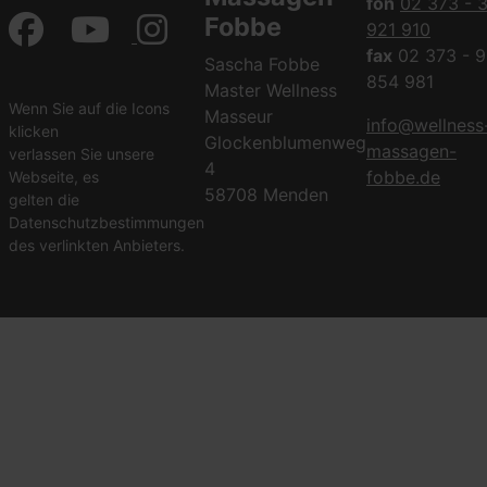
fon
02 373 - 
Fobbe
921 910
fax
02 373 - 9
Sascha Fobbe
854 981
Master Wellness
Wenn Sie auf die Icons
Masseur
info@wellness
klicken
Glockenblumenweg
massagen-
verlassen Sie unsere
4
fobbe.de
Webseite, es
58708 Menden
gelten die
Datenschutzbestimmungen
des verlinkten Anbieters.