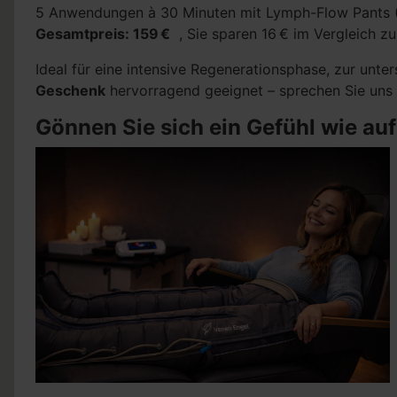
5 Anwendungen à 30 Minuten mit Lymph-Flow Pants 
Gesamtpreis: 159 €
, Sie sparen 16 € im Vergleich zu
Ideal für eine intensive Regenerationsphase, zur unte
Geschenk
hervorragend geeignet – sprechen Sie uns 
Gönnen Sie sich ein Gefühl wie au