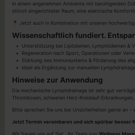
In einem angenehmen Ambiente mit beruhigenden Düften
stilvoll eingerichteter Raum, eine elektrische Komfort
📍 Jetzt auch in Kombination mit unseren hochwertig
Wissenschaftlich fundiert. Entspan
Unterstützung bei Lipödemen, Lymphödemen & 
Regeneration nach Sport, Operationen oder Verl
Stärkung des Immunsystems & Förderung des all
Ideal als Ergänzung zur manuellen Lymphdrainag
Hinweise zur Anwendung
Die mechanische Lymphdrainage ist sehr gut verträgli
Thrombosen, schweren Herz-Kreislauf-Erkrankungen, 
Bitte sprechen Sie uns bei Unsicherheiten gerne an – wi
Jetzt Termin vereinbaren und sich spürbar besser f
Wir freuen uns auf Sie! Ihr Team von
Wellness Mass