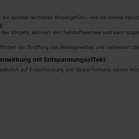
n
n spürbar leichteres Körpergefühl – wie ein kleiner Neusta
ng
g des Körpers, aktiviert den Zellstoffwechsel und kann sog
 fördert die Straffung des Bindegewebes und verbessert die
efenwirkung mit Entspannungseffekt
zusätzlich auf Entschlackung und Körperformung setzen mö