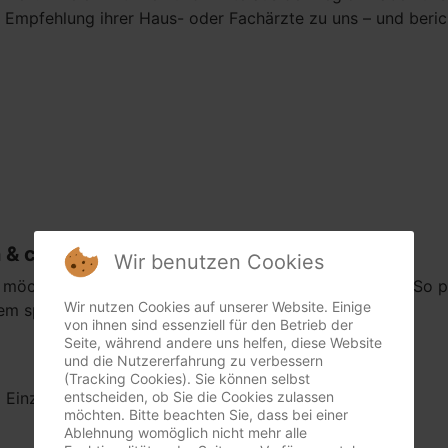
e Empfehlung ihrer Haus- oder Fachärzte zu uns – und beric
 & clever sparen
Wir benutzen Cookies
un möchten, bieten wir unsere attraktiven 5er-Karten an. So 
Wir nutzen Cookies auf unserer Website. Einige
m spürbaren Preisvorteil.
von ihnen sind essenziell für den Betrieb der
Seite, während andere uns helfen, diese Website
und die Nutzererfahrung zu verbessern
(Tracking Cookies). Sie können selbst
 Einzelpreis
entscheiden, ob Sie die Cookies zulassen
möchten. Bitte beachten Sie, dass bei einer
Ablehnung womöglich nicht mehr alle