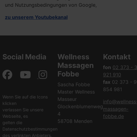
und Nutzungsbedingungen von Google,
zu unserem Youtubekanal
Social Media
Wellness
Kontakt
Massagen
fon
02 373 - 
Fobbe
921 910
fax
02 373 - 9
Sascha Fobbe
854 981
Master Wellness
Wenn Sie auf die Icons
Masseur
info@wellness
klicken
Glockenblumenweg
massagen-
verlassen Sie unsere
4
fobbe.de
Webseite, es
58708 Menden
gelten die
Datenschutzbestimmungen
des verlinkten Anbieters.