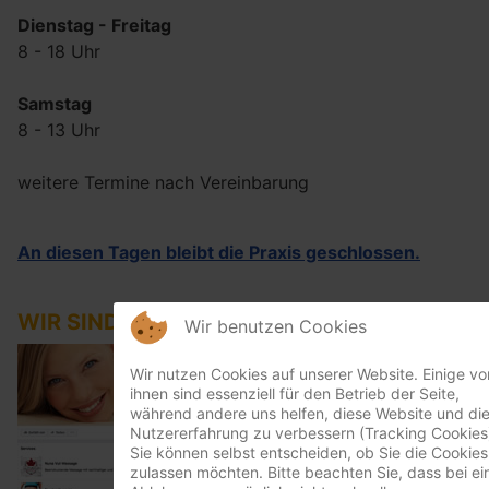
Dienstag - Freitag
8 - 18 Uhr
Samstag
8 - 13 Uhr
weitere Termine nach Vereinbarung
An diesen Tagen bleibt die Praxis geschlossen.
WIR SIND AUF FACEBOOK
Wir benutzen Cookies
Wir nutzen Cookies auf unserer Website. Einige vo
ihnen sind essenziell für den Betrieb der Seite,
während andere uns helfen, diese Website und di
Nutzererfahrung zu verbessern (Tracking Cookies
Sie können selbst entscheiden, ob Sie die Cookies
zulassen möchten. Bitte beachten Sie, dass bei ei